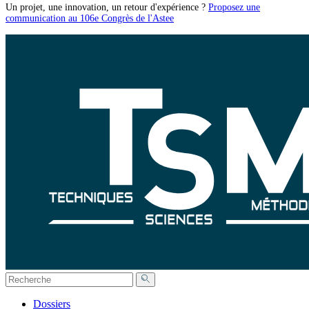
Un projet, une innovation, un retour d'expérience ?
Proposez une
communication au 106e Congrès de l'Astee
Dossiers