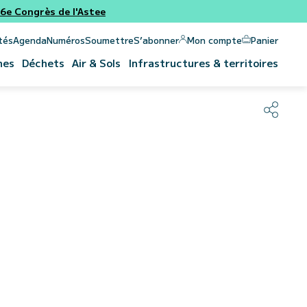
e Congrès de l'Astee
Panier
Mon compte
tés
Agenda
Numéros
Soumettre
S’abonner
nes
Déchets
Air & Sols
Infrastructures & territoires