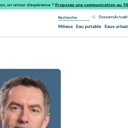
ion, un retour d'expérience ?
Proposez une communication au 106
Dossiers
Actuali
Milieux
Eau potable
Eaux urbai