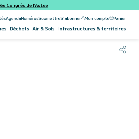
e Congrès de l'Astee
Panier
Mon compte
tés
Agenda
Numéros
Soumettre
S’abonner
nes
Déchets
Air & Sols
Infrastructures & territoires