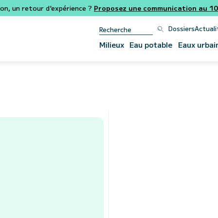
ion, un retour d'expérience ?
Proposez une communication au 106
Dossiers
Actuali
Milieux
Eau potable
Eaux urbai