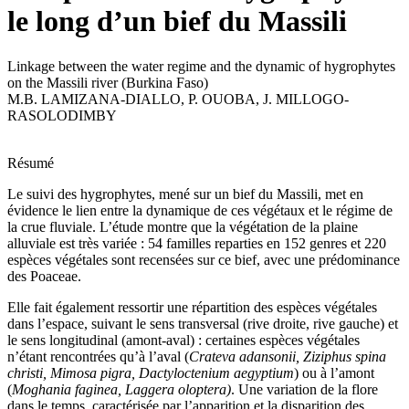
le long d’un bief du Massili
Linkage between the water regime and the dynamic of hygrophytes
on the Massili river (Burkina Faso)
M.B. LAMIZANA-DIALLO
,
P. OUOBA
,
J. MILLOGO-
RASOLODIMBY
Résumé
Le suivi des hygrophytes, mené sur un bief du Massili, met en
évidence le lien entre la dynamique de ces végétaux et le régime de
la crue fluviale. L’étude montre que la végétation de la plaine
alluviale est très variée : 54 familles reparties en 152 genres et 220
espèces végétales sont recensées sur ce bief, avec une prédominance
des Poaceae.
Elle fait également ressortir une répartition des espèces végétales
dans l’espace, suivant le sens transversal (rive droite, rive gauche) et
le sens longitudinal (amont-aval) : certaines espèces végétales
n’étant rencontrées qu’à l’aval (
Crateva adansonii, Ziziphus spina
christi, Mimosa pigra, Dactyloctenium aegyptium
) ou à l’amont
(
Moghania faginea, Laggera oloptera)
. Une variation de la flore
dans le temps, caractérisée par l’apparition et la disparition des