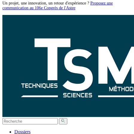
Un projet, une innovation, un retour d'expérience ?
Proposez une
communication au 106e Congrès de l'Astee
Dossiers