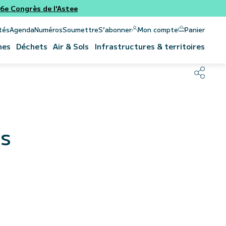
e Congrès de l'Astee
Panier
Mon compte
tés
Agenda
Numéros
Soumettre
S’abonner
nes
Déchets
Air & Sols
Infrastructures & territoires
es