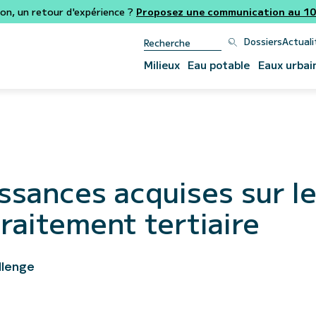
ion, un retour d'expérience ?
Proposez une communication au 106
Dossiers
Actuali
Milieux
Eau potable
Eaux urbai
ssances acquises sur l
traitement tertiaire
allenge