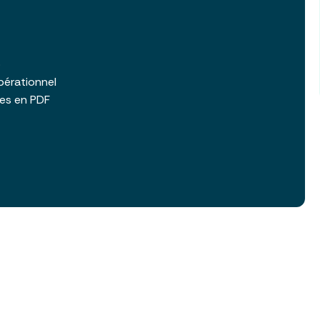
b
pérationnel
les en PDF