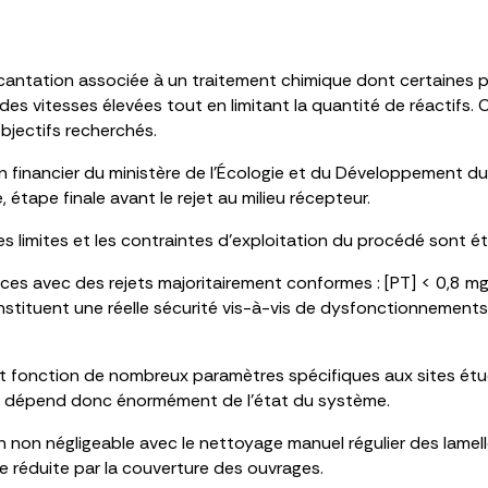
écantation associée à un traitement chimique dont certaines pa
s vitesses élevées tout en limitant la quantité de réactifs. 
objectifs recherchés.
n financier du ministère de l’Écologie et du Développement dura
 étape finale avant le rejet au milieu récepteur.
les limites et les contraintes d’exploitation du procédé sont é
es avec des rejets majoritairement conformes : [PT] < 0,8 mg/
tituent une réelle sécurité vis-à-vis de dysfonctionnements de
 et fonction de nombreux paramètres spécifiques aux sites étud
ée dépend donc énormément de l’état du système.
non négligeable avec le nettoyage manuel régulier des lamelles
 réduite par la couverture des ouvrages.