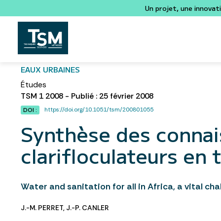
Un projet, une innovat
EAUX URBAINES
Études
TSM 1 2008 - Publié : 25 février 2008
https://doi.org/10.1051/tsm/200801055
DOI :
Synthèse des connai
clarifloculateurs en 
Water and sanitation for all in Africa, a vital ch
J.-M. PERRET
,
J.-P. CANLER