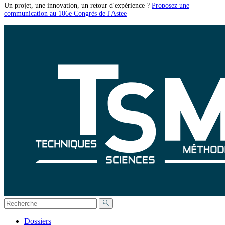
Un projet, une innovation, un retour d'expérience ?
Proposez une
communication au 106e Congrès de l'Astee
Dossiers