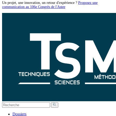
Un projet, une innovation, un retour d'expérience ?
Proposez une
communication au 106e Congrès de l'Astee
Dossiers