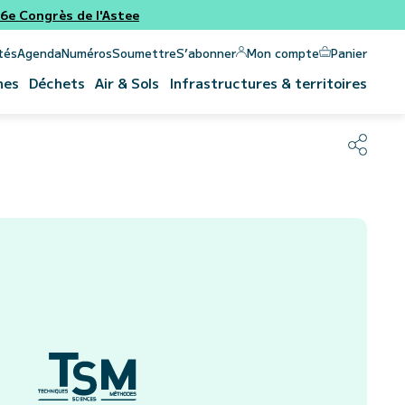
e Congrès de l'Astee
Panier
Mon compte
tés
Agenda
Numéros
Soumettre
S’abonner
nes
Déchets
Air & Sols
Infrastructures & territoires