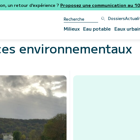
ion, un retour d'expérience ?
Proposez une communication au 106
Dossiers
Actuali
Milieux
Eau potable
Eaux urbai
ces environnementaux