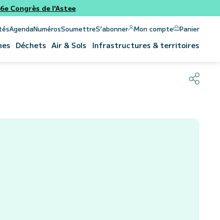
e Congrès de l'Astee
Panier
Mon compte
tés
Agenda
Numéros
Soumettre
S’abonner
nes
Déchets
Air & Sols
Infrastructures & territoires