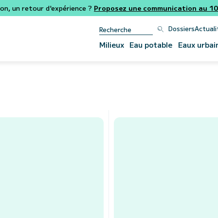
ion, un retour d'expérience ?
Proposez une communication au 106
Dossiers
Actuali
Milieux
Eau potable
Eaux urbai