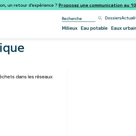
ion, un retour d'expérience ?
Proposez une communication au 106
Dossiers
Actuali
Milieux
Eau potable
Eaux urbai
ique