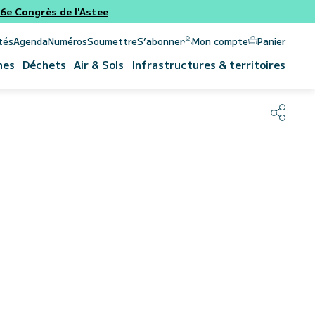
e Congrès de l'Astee
Panier
Mon compte
tés
Agenda
Numéros
Soumettre
S’abonner
nes
Déchets
Air & Sols
Infrastructures & territoires