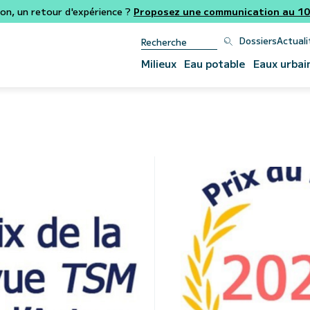
ion, un retour d'expérience ?
Proposez une communication au 106
Dossiers
Actuali
Milieux
Eau potable
Eaux urbai