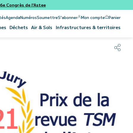
e Congrès de l'Astee
Panier
Mon compte
tés
Agenda
Numéros
Soumettre
S’abonner
nes
Déchets
Air & Sols
Infrastructures & territoires