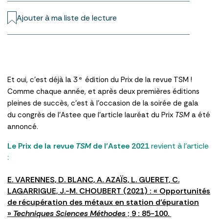
Ajouter à ma liste de lecture
Et oui, c’est déjà la 3
édition du Prix de la revue TSM !
e
Comme chaque année, et après deux premières éditions
pleines de succès, c’est à l’occasion de la soirée de gala
du congrès de l’Astee que l’article lauréat du Prix
TSM
a été
annoncé.
Le Prix de la revue
TSM
de l’Astee 2021
revient à l’article
:
E. VARENNES, D. BLANC, A. AZAÏS, L. GUERET, C.
LAGARRIGUE, J.-M. CHOUBERT (2021) : « Opportunités
de récupération des métaux en station d’épuration
»
Techniques Sciences Méthodes
; 9 : 85-100.