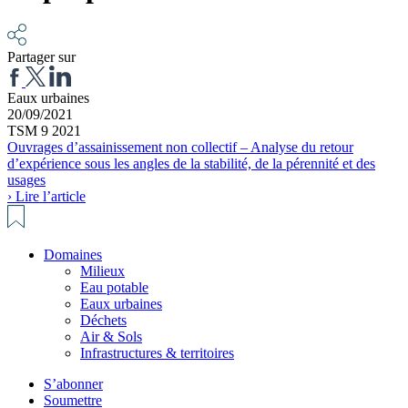
Partager sur
Eaux urbaines
20/09/2021
TSM 9 2021
Ouvrages d’assainissement non collectif – Analyse du retour
d’expérience sous les angles de la stabilité, de la pérennité et des
usages
› Lire l’article
Domaines
Milieux
Eau potable
Eaux urbaines
Déchets
Air & Sols
Infrastructures & territoires
S’abonner
Soumettre