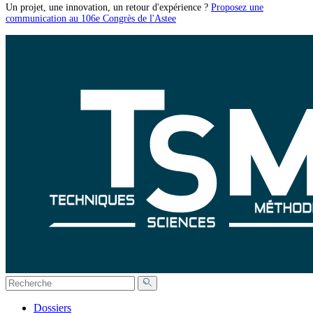
Un projet, une innovation, un retour d'expérience ?
Proposez une
communication au 106e Congrès de l'Astee
Dossiers