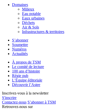
Domaines
Milieux
Eau potable
Eaux urbaines
Déchets
Air & Sols
Infrastructures & territoires
S’abonner
Soumettre
Numéros
Actualités
À propos de TSM
Le comité de lecture
100 ans d’histoire
Régie pub
L’Équipe éditoriale
Découvrir l’Astee
Inscrivez-vous à la newsletter
S'inscrire
Contactez-nous
S’abonner à TSM
Retrouvez-nous sur