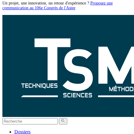
Un projet, une innovation, un retour d'expérience ?
Proposez une
communication au 106e Congrès de l'Astee
Dossiers