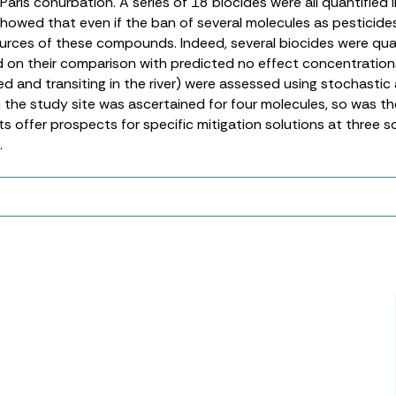
is conurbation. A series of 18 biocides were all quantified 
howed that even if the ban of several molecules as pesticide
sources of these compounds. Indeed, several biocides were quan
 on their comparison with predicted no effect concentrations
ed and transiting in the river) were assessed using stochast
he study site was ascertained for four molecules, so was th
s offer prospects for specific mitigation solutions at three sc
.