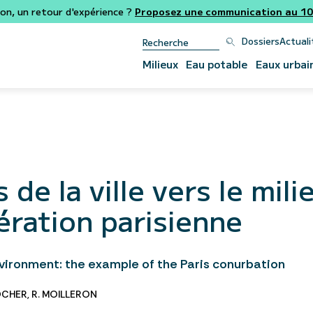
ion, un retour d'expérience ?
Proposez une communication au 106
Dossiers
Actuali
Milieux
Eau potable
Eaux urbai
 de la ville vers le mili
ération parisienne
nvironment: the example of the Paris conurbation
OCHER
,
R. MOILLERON