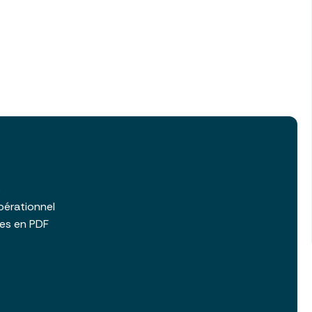
b
pérationnel
les en PDF