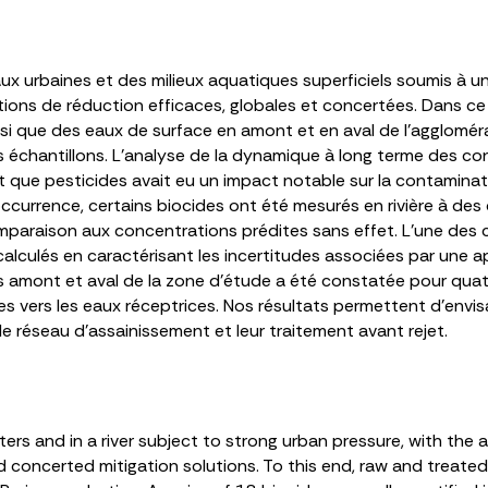
ux urbaines et des milieux aquatiques superficiels soumis à une
tions de réduction efficaces, globales et concertées. Dans ce
insi que des eaux de surface en amont et en aval de l’agglomér
es échantillons. L’analyse de la dynamique à long terme des c
t que pesticides avait eu un impact notable sur la contaminati
occurrence, certains biocides ont été mesurés en rivière à de
paraison aux concentrations prédites sans effet. L’une des c
e calculés en caractérisant les incertitudes associées par un
 amont et aval de la zone d’étude a été constatée pour quatre
es vers les eaux réceptrices. Nos résultats permettent d’envis
 le réseau d’assainissement et leur traitement avant rejet.
rs and in a river subject to strong urban pressure, with the 
d concerted mitigation solutions. To this end, raw and trea