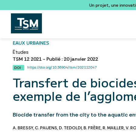
Un projet, une innovat
EAUX URBAINES
Études
TSM 12 2021 - Publié : 20 janvier 2022
https://doi.org/10.36904/tsm/202112047
DOI :
Transfert de biocides
exemple de l’agglom
Biocide transfer from the city to the aquatic e
A. BRESSY
,
C. PAIJENS
,
D. TEDOLDI
,
B. FRÈRE
,
R. MAILLER
,
V. R