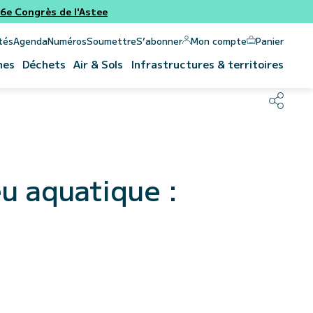
e Congrès de l'Astee
Panier
Mon compte
tés
Agenda
Numéros
Soumettre
S’abonner
nes
Déchets
Air & Sols
Infrastructures & territoires
eu aquatique :