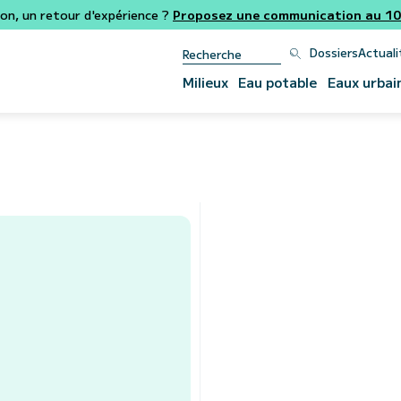
ion, un retour d'expérience ?
Proposez une communication au 106
Dossiers
Actuali
Milieux
Eau potable
Eaux urbai