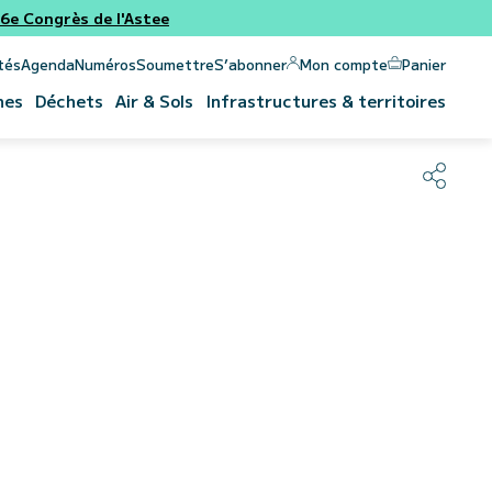
e Congrès de l'Astee
Panier
Mon compte
tés
Agenda
Numéros
Soumettre
S’abonner
nes
Déchets
Air & Sols
Infrastructures & territoires