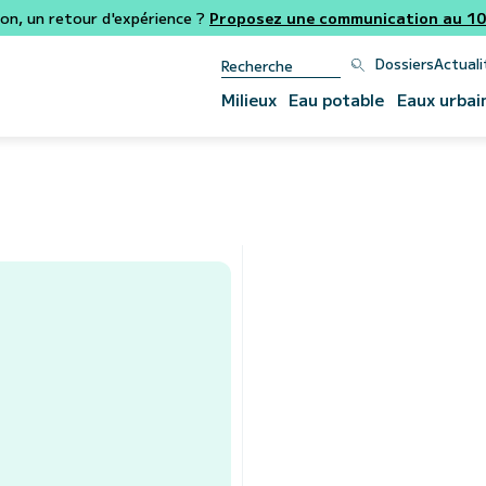
ion, un retour d'expérience ?
Proposez une communication au 106
Dossiers
Actuali
Milieux
Eau potable
Eaux urbai