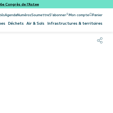
e Congrès de l'Astee
Panier
Mon compte
tés
Agenda
Numéros
Soumettre
S’abonner
nes
Déchets
Air & Sols
Infrastructures & territoires