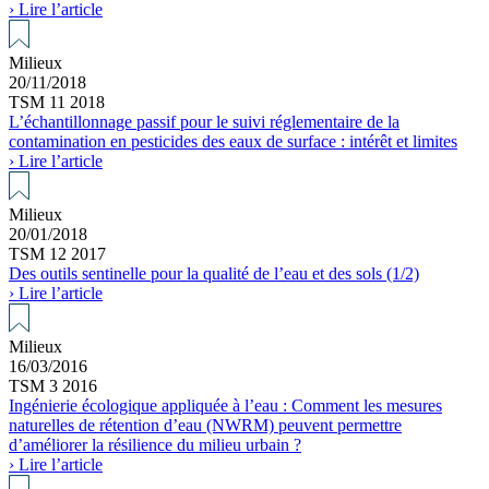
› Lire l’article
Milieux
20/11/2018
TSM 11 2018
L’échantillonnage passif pour le suivi réglementaire de la
contamination en pesticides des eaux de surface : intérêt et limites
› Lire l’article
Milieux
20/01/2018
TSM 12 2017
Des outils sentinelle pour la qualité de l’eau et des sols (1/2)
› Lire l’article
Milieux
16/03/2016
TSM 3 2016
Ingénierie écologique appliquée à l’eau : Comment les mesures
naturelles de rétention d’eau (NWRM) peuvent permettre
d’améliorer la résilience du milieu urbain ?
› Lire l’article