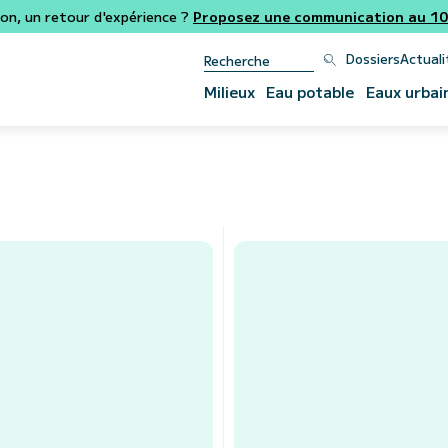
ion, un retour d'expérience ?
Proposez une communication au 106
Dossiers
Actuali
Milieux
Eau potable
Eaux urbai