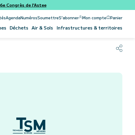
e Congrès de l'Astee
Panier
Mon compte
tés
Agenda
Numéros
Soumettre
S’abonner
nes
Déchets
Air & Sols
Infrastructures & territoires