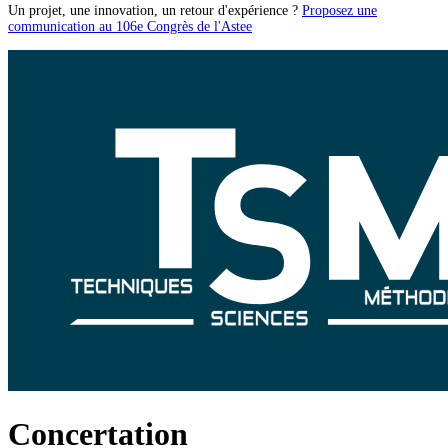
Un projet, une innovation, un retour d'expérience ?
Proposez une
communication au 106e Congrès de l'Astee
Concertation