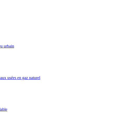
eu urbain
eaux usées en gaz naturel
lable