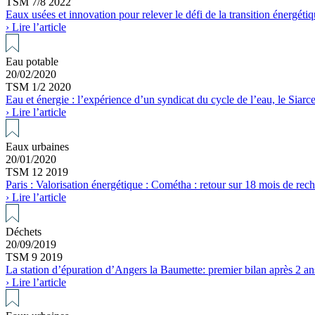
TSM 7/8 2022
Eaux usées et innovation pour relever le défi de la transition énergéti
› Lire l’article
Eau potable
20/02/2020
TSM 1/2 2020
Eau et énergie : l’expérience d’un syndicat du cycle de l’eau, le Siarc
› Lire l’article
Eaux urbaines
20/01/2020
TSM 12 2019
Paris : Valorisation énergétique : Cométha : retour sur 18 mois de rec
› Lire l’article
Déchets
20/09/2019
TSM 9 2019
La station d’épuration d’Angers la Baumette: premier bilan après 2 an
› Lire l’article