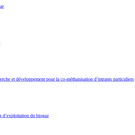
que
e
herche et développement pour la co-méthanisation d’intrants particuliers
s d’exploitation du biogaz