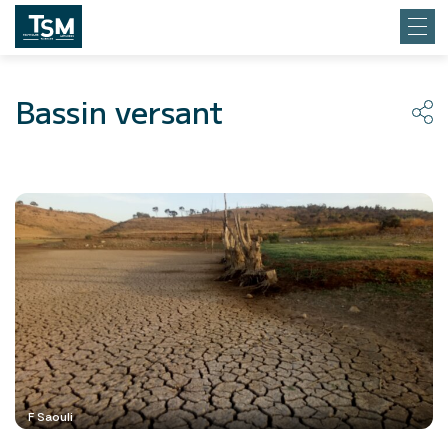
Bassin versant
F Saouli