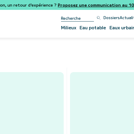
ion, un retour d'expérience ?
Proposez une communication au 106
Dossiers
Actuali
Milieux
Eau potable
Eaux urbai