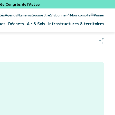
e Congrès de l'Astee
Panier
Mon compte
tés
Agenda
Numéros
Soumettre
S’abonner
nes
Déchets
Air & Sols
Infrastructures & territoires