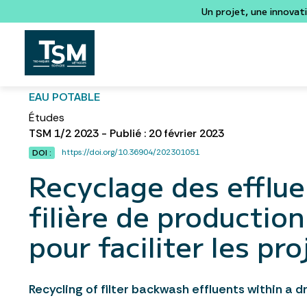
Un projet, une innovat
EAU POTABLE
Études
TSM 1/2 2023 - Publié : 20 février 2023
https://doi.org/10.36904/202301051
DOI :
Recyclage des effluen
filière de production
pour faciliter les pro
Recycling of filter backwash effluents within a 