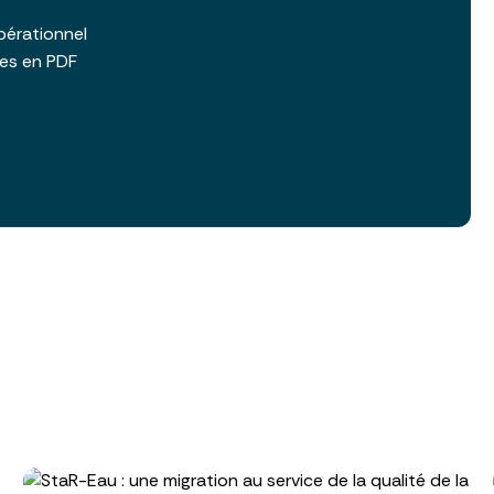
b
pérationnel
les en PDF