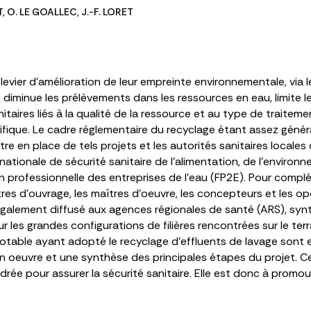
T
,
O. LE GOALLEC
,
J.-F. LORET
evier d’amélioration de leur empreinte environnementale, via l
ce, diminue les prélèvements dans les ressources en eau, limite
nitaires liés à la qualité de la ressource et au type de traite
fique. Le cadre réglementaire du recyclage étant assez général 
tre en place de tels projets et les autorités sanitaires locales
ationale de sécurité sanitaire de l’alimentation, de l’environn
n professionnelle des entreprises de l’eau (FP2E). Pour compl
s d’ouvrage, les maîtres d’oeuvre, les concepteurs et les op
, également diffusé aux agences régionales de santé (ARS), sy
ur les grandes configurations de filières rencontrées sur le te
 potable ayant adopté le recyclage d’effluents de lavage son
en oeuvre et une synthèse des principales étapes du projet. 
ée pour assurer la sécurité sanitaire. Elle est donc à promou