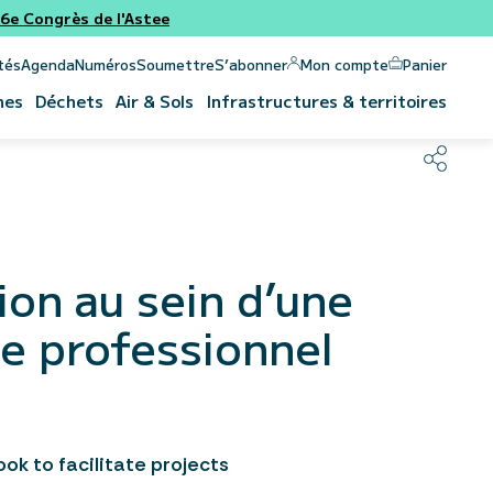
e Congrès de l'Astee
Panier
Mon compte
tés
Agenda
Numéros
Soumettre
S’abonner
nes
Déchets
Air & Sols
Infrastructures & territoires
ion au sein d’une
de professionnel
ook to facilitate projects