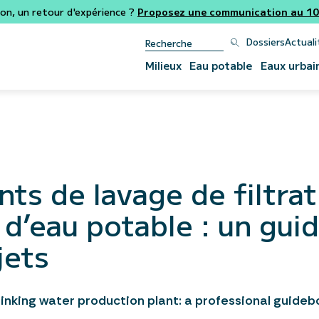
ion, un retour d'expérience ?
Proposez une communication au 106
Dossiers
Actuali
Milieux
Eau potable
Eaux urbai
ts de lavage de filtrat
 d’eau potable : un gui
jets
drinking water production plant: a professional guideb