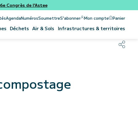
e Congrès de l'Astee
Panier
Mon compte
tés
Agenda
Numéros
Soumettre
S’abonner
nes
Déchets
Air & Sols
Infrastructures & territoires
e compostage