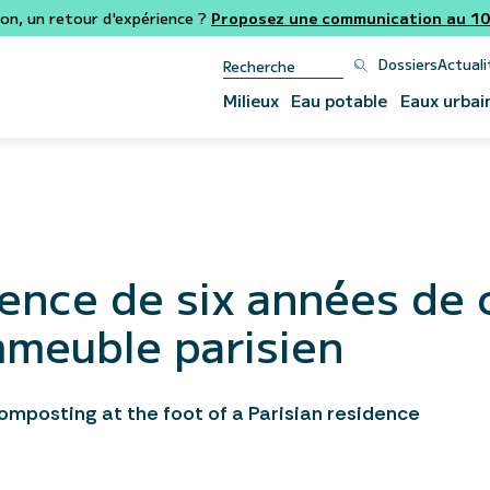
ion, un retour d'expérience ?
Proposez une communication au 106
Dossiers
Actuali
Milieux
Eau potable
Eaux urbai
ience de six années d
immeuble parisien
composting at the foot of a Parisian residence