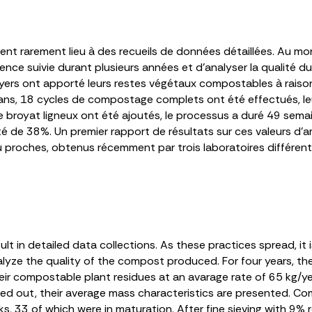
t rarement lieu à des recueils de données détaillées. Au mom
rience suivie durant plusieurs années et d’analyser la qualité
oyers ont apporté leurs restes végétaux compostables à rais
 ans, 18 cycles de compostage complets ont été effectués, l
e broyat ligneux ont été ajoutés, le processus a duré 49 sem
é de 38%. Un premier rapport de résultats sur ces valeurs d’
u proches, obtenus récemment par trois laboratoires différent
lt in detailed data collections. As these practices spread, it 
lyze the quality of the compost produced. For four years, the 
eir compostable plant residues at an avarage rate of 65 kg/ye
ied out, their average mass characteristics are presented. Co
33 of which were in maturation. After fine sieving with 9% 