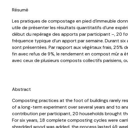
Résumé
Les pratiques de compostage en pied d’immeuble donnen
utile de présenter les résultats quantitatifs d’une expé
début du repérage des apports par participant –, 20 f
fréquence typique d’un apport par semaine. Durant six
sont présentées. Par rapport aux végétaux frais, 25% d
fin avec refus de 9%, le rendement en compost mûr a ét
avec ceux de plusieurs composts collectifs parisiens, o
Abstract
Composting practices at the foot of buildings rarely resu
of a long-term experiment over several years and to ana
contribution per participant, 20 households brought th
For six years, 18 complete composting cycles were carr
shredded wood was added, the process lasted 49 weeks, 