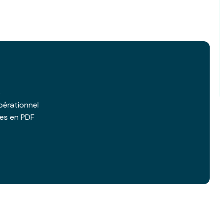
b
pérationnel
les en PDF