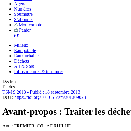
Agenda
Numéros
Soumettre
S’abonner
Mon compte
Panier
(
0
)
Milieux
Eau potable
Eaux urbaines
Déchets
Air & Sols
Infrastructures & territoires
Déchets
Études
TSM 9 2013 - Publié : 18 septembre 2013
DOI :
https://doi.org/10.1051/tsm/201309023
Avant-propos : Traiter les déch
Anne TREMIER
,
Céline DRUILHE