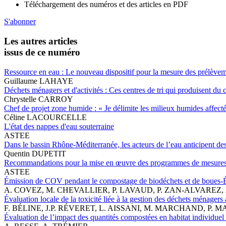
Téléchargement des numéros et des articles en PDF
S'abonner
Les autres articles
issus de ce numéro
Ressource en eau : Le nouveau dispositif pour la mesure des prélèvem
Guillaume LAHAYE
Déchets ménagers et d'activités : Ces centres de tri qui produisent du
Chrystelle CARROY
Chef de projet zone humide : « Je délimite les milieux humides affect
Céline LACOURCELLE
L'état des nappes d'eau souterraine
ASTEE
Dans le bassin Rhône-Méditerranée, les acteurs de l’eau anticipent de
Quentin DUPETIT
Recommandations pour la mise en œuvre des programmes de mesure
ASTEE
Émission de COV pendant le compostage de biodéchets et de boues-É
A. COVEZ, M. CHEVALLIER, P. LAVAUD, P. ZAN-ALVAREZ
Évaluation locale de la toxicité liée à la gestion des déchets ménager
F. BÉLINE, J.P. RÉVERET, L. AISSANI, M. MARCHAND, P.
Évaluation de l’impact des quantités compostées en habitat individuel s