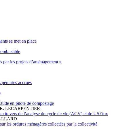
ents se met en place
 combustible
és par les projets d’aménagement »
s pénuries accrues
s
tude en pilote de compostage
, R. LECARPENTIER
s au travers de l’analyse du cycle de vie (ACV) et de USEtox
 MALLARD
ur les ordures ménagères collectées par la collectivité