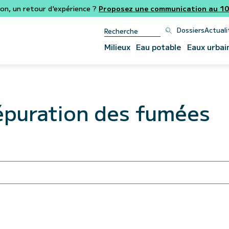
ion, un retour d'expérience ?
Proposez une communication au 106
Dossiers
Actuali
Milieux
Eau potable
Eaux urbai
'épuration des fumées