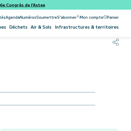
e Congrès de l'Astee
Panier
Mon compte
tés
Agenda
Numéros
Soumettre
S’abonner
nes
Déchets
Air & Sols
Infrastructures & territoires