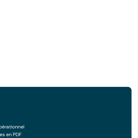
b
pérationnel
les en PDF