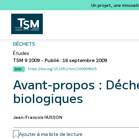
Un projet, une innovat
DÉCHETS
Études
TSM 9 2009 - Publié : 16 septembre 2009
https://doi.org/10.1051/tsm/200909025
DOI :
Avant-propos : Déche
biologiques
Jean-Francois HUSSON
Ajouter à ma liste de lecture