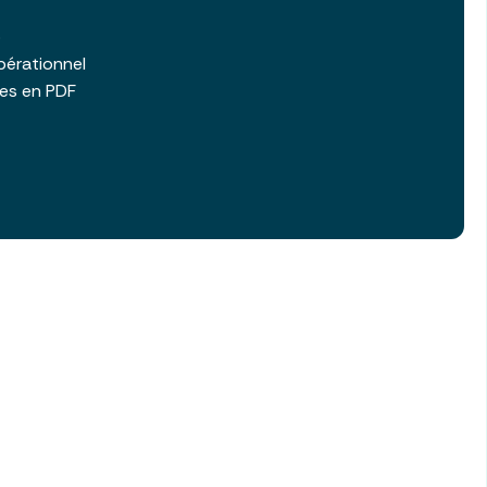
b
pérationnel
les en PDF