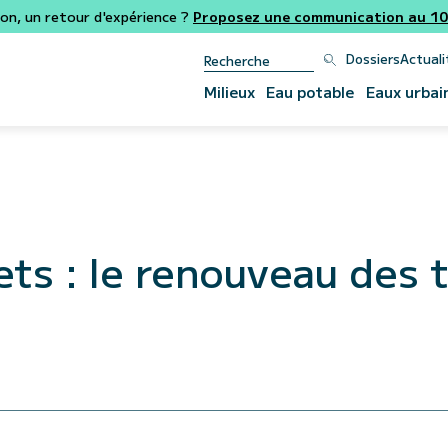
ion, un retour d'expérience ?
Proposez une communication au 106
Dossiers
Actuali
Milieux
Eau potable
Eaux urbai
ts : le renouveau des 