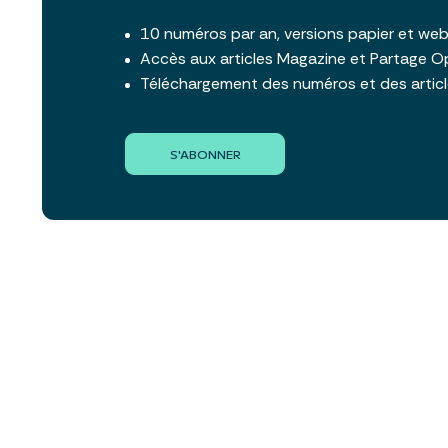
10 numéros par an, versions papier et we
Accès aux articles Magazine et Partage O
Téléchargement des numéros et des artic
S'ABONNER