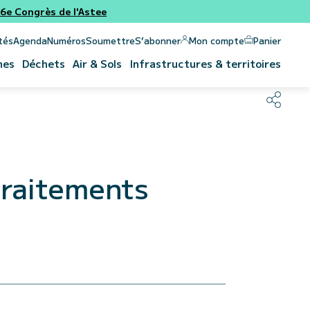
e Congrès de l'Astee
Panier
Mon compte
tés
Agenda
Numéros
Soumettre
S’abonner
nes
Déchets
Air & Sols
Infrastructures & territoires
traitements