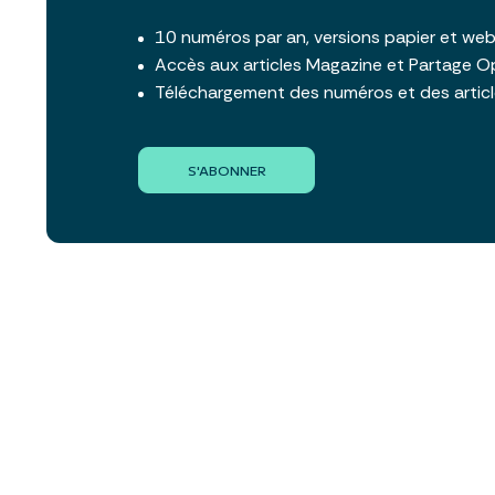
10 numéros par an, versions papier et we
Accès aux articles Magazine et Partage O
Téléchargement des numéros et des artic
S'ABONNER