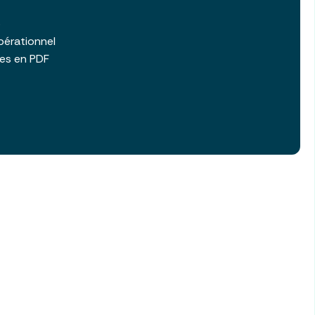
b
pérationnel
les en PDF