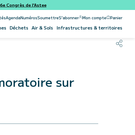
e Congrès de l'Astee
Panier
Mon compte
tés
Agenda
Numéros
Soumettre
S’abonner
nes
Déchets
Air & Sols
Infrastructures & territoires
moratoire sur