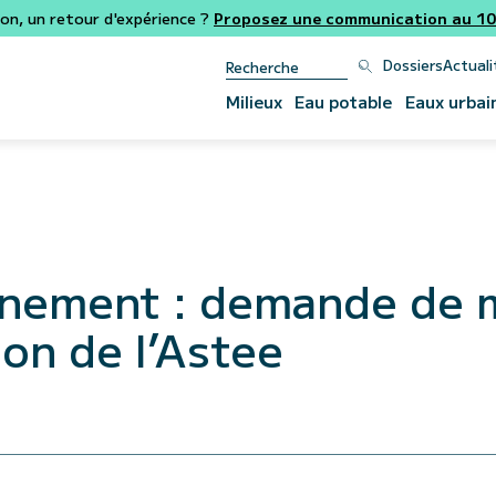
ion, un retour d'expérience ?
Proposez une communication au 106
Dossiers
Actuali
Milieux
Eau potable
Eaux urbai
onnement : demande de 
ion de l’Astee