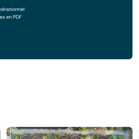
b
pérationnel
les en PDF