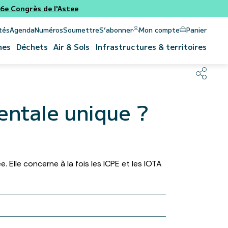
e Congrès de l'Astee
Panier
Mon compte
tés
Agenda
Numéros
Soumettre
S’abonner
nes
Déchets
Air & Sols
Infrastructures & territoires
entale unique ?
 Elle concerne à la fois les ICPE et les IOTA