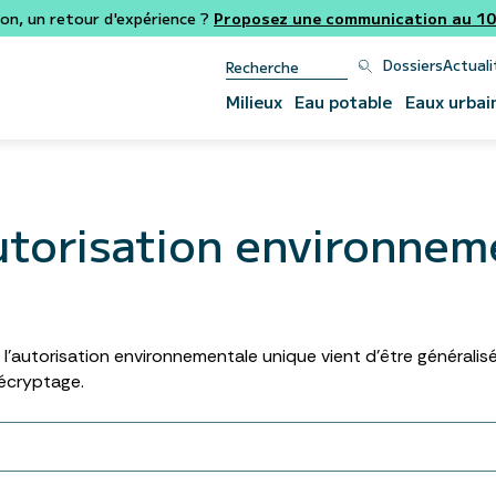
ion, un retour d'expérience ?
Proposez une communication au 106
Dossiers
Actuali
Milieux
Eau potable
Eaux urbai
utorisation environnem
’autorisation environnementale unique vient d’être généralisée.
Décryptage.