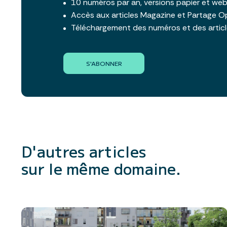
10 numéros par an, versions papier et we
Accès aux articles Magazine et Partage O
Téléchargement des numéros et des artic
S'ABONNER
D'autres articles
sur le même domaine.