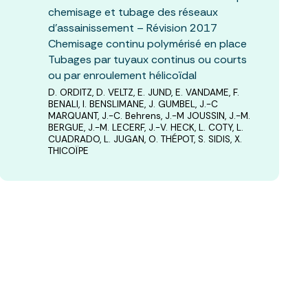
chemisage et tubage des réseaux
d’assainissement – Révision 2017
Chemisage continu polymérisé en place
Tubages par tuyaux continus ou courts
ou par enroulement hélicoïdal
D. ORDITZ, D. VELTZ, E. JUND, E. VANDAME, F.
BENALI, I. BENSLIMANE, J. GUMBEL, J.-C
MARQUANT, J.-C. Behrens, J.-M JOUSSIN, J.-M.
BERGUE, J.-M. LECERF, J.-V. HECK, L. COTY, L.
CUADRADO, L. JUGAN, O. THÉPOT, S. SIDIS, X.
THICOÏPE