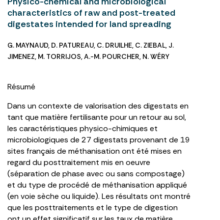
Physico-chemical and microbiological
characteristics of raw and post-treated
digestates intended for land spreading
G. MAYNAUD
,
D. PATUREAU
,
C. DRUILHE
,
C. ZIEBAL
,
J.
JIMENEZ
,
M. TORRIJOS
,
A.-M. POURCHER
,
N. WÉRY
Résumé
Dans un contexte de valorisation des digestats en
tant que matière fertilisante pour un retour au sol,
les caractéristiques physico-chimiques et
microbiologiques de 27 digestats provenant de 19
sites français de méthanisation ont été mises en
regard du posttraitement mis en oeuvre
(séparation de phase avec ou sans compostage)
et du type de procédé de méthanisation appliqué
(en voie sèche ou liquide). Les résultats ont montré
que les posttraitements et le type de digestion
ont un effet significatif sur les taux de matière