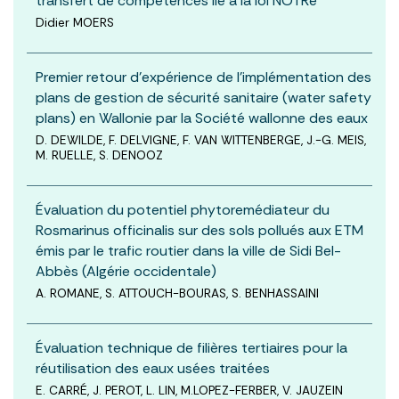
transfert de compétences lié à la loi NOTRe
Didier MOERS
Premier retour d’expérience de l’implémentation des
plans de gestion de sécurité sanitaire (water safety
plans) en Wallonie par la Société wallonne des eaux
D. DEWILDE, F. DELVIGNE, F. VAN WITTENBERGE, J.-G. MEIS,
M. RUELLE, S. DENOOZ
Évaluation du potentiel phytoremédiateur du
Rosmarinus officinalis sur des sols pollués aux ETM
émis par le trafic routier dans la ville de Sidi Bel-
Abbès (Algérie occidentale)
A. ROMANE, S. ATTOUCH-BOURAS, S. BENHASSAINI
Évaluation technique de filières tertiaires pour la
réutilisation des eaux usées traitées
E. CARRÉ, J. PEROT, L. LIN, M.LOPEZ-FERBER, V. JAUZEIN