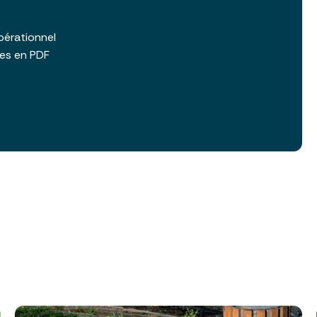
b
pérationnel
les en PDF