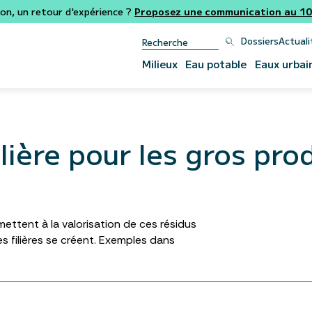
ion, un retour d'expérience ?
Proposez une communication au 106
Dossiers
Actuali
Milieux
Eau potable
Eaux urbai
ilière pour les gros pro
ttent à la valorisation de ces résidus
lles filières se créent. Exemples dans