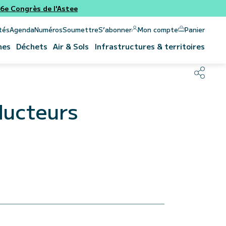
e Congrès de l'Astee
Panier
Mon compte
tés
Agenda
Numéros
Soumettre
S’abonner
nes
Déchets
Air & Sols
Infrastructures & territoires
ducteurs