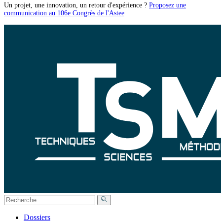
Un projet, une innovation, un retour d'expérience ?
Proposez une
communication au 106e Congrès de l'Astee
Dossiers