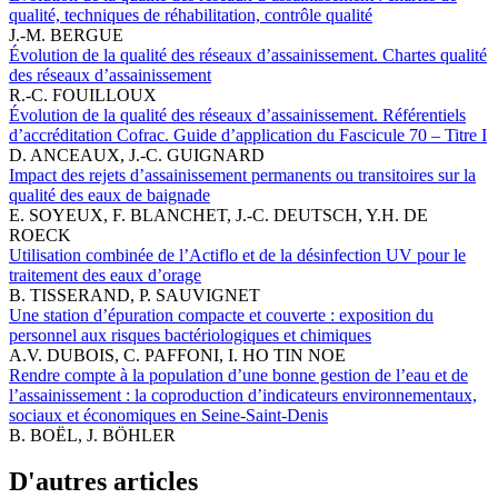
qualité, techniques de réhabilitation, contrôle qualité
J.-M. BERGUE
Évolution de la qualité des réseaux d’assainissement. Chartes qualité
des réseaux d’assainissement
R.-C. FOUILLOUX
Évolution de la qualité des réseaux d’assainissement. Référentiels
d’accréditation Cofrac. Guide d’application du Fascicule 70 – Titre I
D. ANCEAUX, J.-C. GUIGNARD
Impact des rejets d’assainissement permanents ou transitoires sur la
qualité des eaux de baignade
E. SOYEUX, F. BLANCHET, J.-C. DEUTSCH, Y.H. DE
ROECK
Utilisation combinée de l’Actiflo et de la désinfection UV pour le
traitement des eaux d’orage
B. TISSERAND, P. SAUVIGNET
Une station d’épuration compacte et couverte : exposition du
personnel aux risques bactériologiques et chimiques
A.V. DUBOIS, C. PAFFONI, I. HO TIN NOE
Rendre compte à la population d’une bonne gestion de l’eau et de
l’assainissement : la coproduction d’indicateurs environnementaux,
sociaux et économiques en Seine-Saint-Denis
B. BOËL, J. BÖHLER
D'autres articles