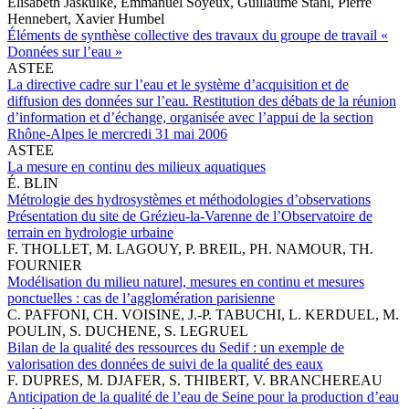
Elisabeth Jaskulke, Emmanuel Soyeux, Guillaume Stahl, Pierre
Hennebert, Xavier Humbel
Éléments de synthèse collective des travaux du groupe de travail «
Données sur l’eau »
ASTEE
La directive cadre sur l’eau et le système d’acquisition et de
diffusion des données sur l’eau. Restitution des débats de la réunion
d’information et d’échange, organisée avec l’appui de la section
Rhône-Alpes le mercredi 31 mai 2006
ASTEE
La mesure en continu des milieux aquatiques
É. BLIN
Métrologie des hydrosystèmes et méthodologies d’observations
Présentation du site de Grézieu-la-Varenne de l’Observatoire de
terrain en hydrologie urbaine
F. THOLLET, M. LAGOUY, P. BREIL, PH. NAMOUR, TH.
FOURNIER
Modélisation du milieu naturel, mesures en continu et mesures
ponctuelles : cas de l’agglomération parisienne
C. PAFFONI, CH. VOISINE, J.-P. TABUCHI, L. KERDUEL, M.
POULIN, S. DUCHENE, S. LEGRUEL
Bilan de la qualité des ressources du Sedif : un exemple de
valorisation des données de suivi de la qualité des eaux
F. DUPRES, M. DJAFER, S. THIBERT, V. BRANCHEREAU
Anticipation de la qualité de l’eau de Seine pour la production d’eau