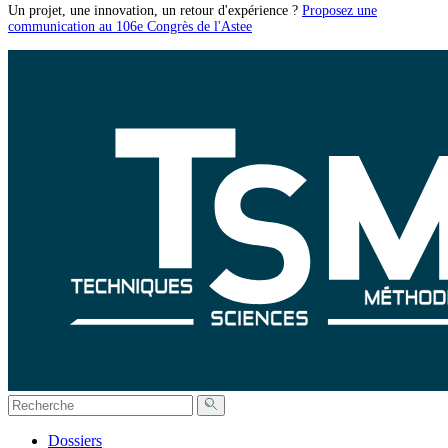
Un projet, une innovation, un retour d'expérience ?
Proposez une
communication au 106e Congrès de l'Astee
Dossiers