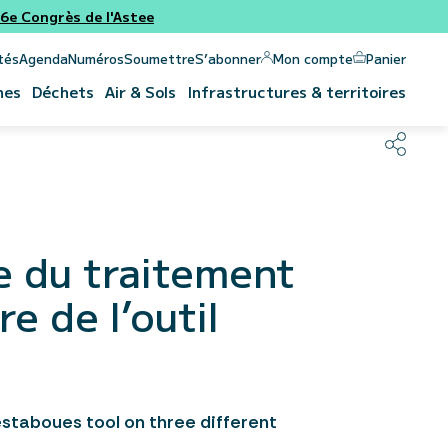
e Congrès de l'Astee
Panier
Mon compte
tés
Agenda
Numéros
Soumettre
S’abonner
nes
Déchets
Air & Sols
Infrastructures & territoires
re du traitement
e de l’outil
staboues tool on three different