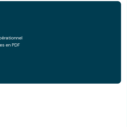
b
pérationnel
les en PDF