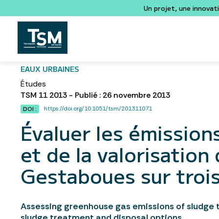
Un projet, une innovat
EAUX URBAINES
Études
TSM 11 2013 - Publié : 26 novembre 2013
https://doi.org/10.1051/tsm/201311071
DOI :
Évaluer les émission
et de la valorisation
Gestaboues sur trois 
Assessing greenhouse gas emissions of sludge 
sludge treatment and disposal options