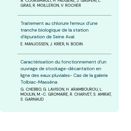
A. COURSIMAULT, H. FAUGERE, J. GASPERI, L.
GRAS, R. MOILLERON, V. ROCHER
Traitement au chlorure ferreux d’une
tranche biologique de la station
d’épuration de Seine Aval
E. MANJOSSEN, J. KRIER, N. BODIN
Caractérisation du fonctionnement d’un
ouvrage de stockage-décantation en
ligne des eaux pluviales- Cas de la galerie
Tolbiac-Masséna
G. CHEBBO, G. LAVISON, H. ARAMBOUROU, L.
MOULIN, M.-C. GROMAIRE, R. CHARVET, S. AMIRAT,
S. GARNAUD