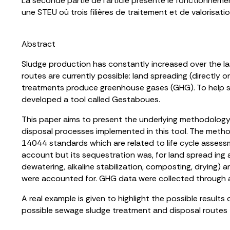
La seconde partie de l’article présente le fonctionnemen
une STEU où trois filières de traitement et de valorisa
Abstract
Sludge production has constantly increased over the las
routes are currently possible: land spreading (directly o
treatments produce greenhouse gases (GHG). To help st
developed a tool called Gestaboues.
This paper aims to present the underlying methodology 
disposal processes implemented in this tool. The meth
14044 standards which are related to life cycle asses
account but its sequestration was, for land spread ing a
dewatering, alkaline stabilization, composting, drying) an
were accounted for. GHG data were collected through a
A real example is given to highlight the possible result
possible sewage sludge treatment and disposal routes 