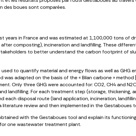
t et les résultats proposés par l’outil Gestaboues au travers 
tion des boues sont comparées.
t years in France and was estimated at 1,100,000 tons of dry
r after composting), incineration and landfilling. These differe
akeholders to better understand the carbon footprint of sl
used to quantify material and energy flows as well as GHG em
od was adapted on the basis of the « Bilan carbone » method
sment. Only three GHG were accounted for: CO2, CH4 and N2O
nd landfilling. For each treatment step (storage, thickening, a
d each disposal route (land application, incineration, landfilli
 literature review and then implemented in the Gestaboues t
s obtained with the Gestaboues tool and explain its functionin
for one wastewater treatment plant.