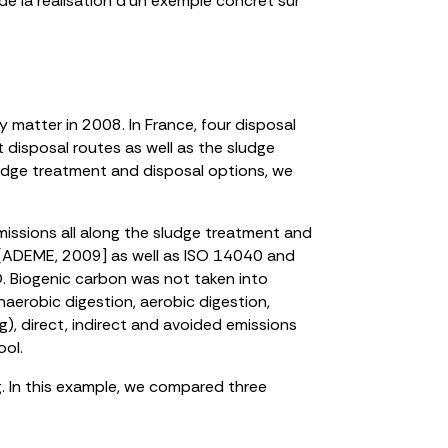
de la réalisation d’un exemple concret sur
 matter in 2008. In France, four disposal
nt disposal routes as well as the sludge
udge treatment and disposal options, we
issions all along the sludge treatment and
 [ADEME, 2009] as well as ISO 14040 and
. Biogenic carbon was not taken into
naerobic digestion, aerobic digestion,
ng), direct, indirect and avoided emissions
ool.
g. In this example, we compared three