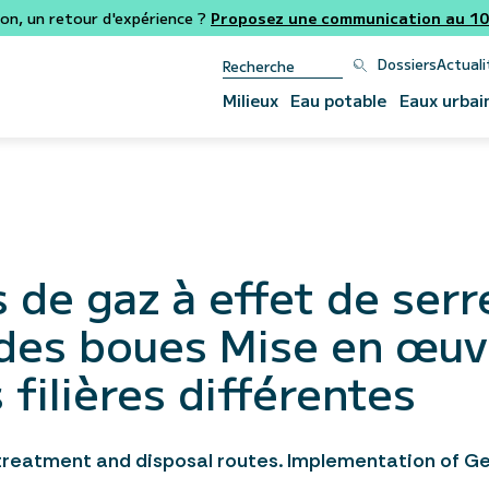
ion, un retour d'expérience ?
Proposez une communication au 106
Dossiers
Actuali
Milieux
Eau potable
Eaux urbai
s de gaz à effet de ser
 des boues Mise en œuvr
filières différentes
treatment and disposal routes. Implementation of Ge