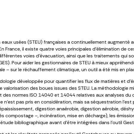
 eaux usées (STEU) françaises a continuellement augmenté au
rance, il existe quatre voies principales d’élimination de ce
ifférentes voies d’évacuation, ainsi que les traitements qui s
ES). Pour aider les gestionnaires de STEU à mieux appréhender 
ale – sur le réchauffement climatique, un outil a été mis en pl
dologie développée pour quantifier les flux de matières et d’é
 valorisation des boues issues des STEU. La méthodologie mise
 des normes ISO 14040 et 14044 relatives aux analyses du cy
 n’est pas pris en considération, mais sa séquestration l’est
paississement, digestion anaérobie, digestion aérobie, désh
s compostage –, incinération, mise en décharge), les émission
 étude bibliographique avant d’être intégrées dans l’outil Ges