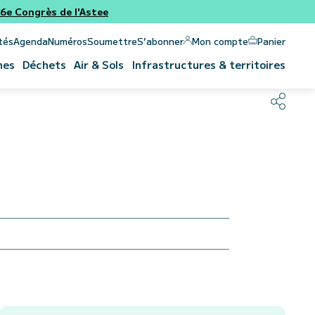
e Congrès de l'Astee
Panier
Mon compte
tés
Agenda
Numéros
Soumettre
S’abonner
nes
Déchets
Air & Sols
Infrastructures & territoires