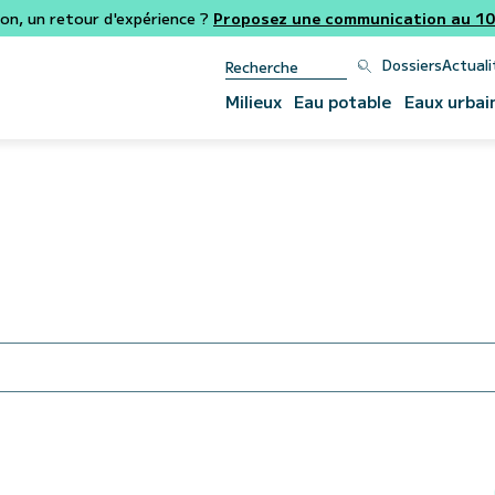
ion, un retour d'expérience ?
Proposez une communication au 106
Dossiers
Actuali
Milieux
Eau potable
Eaux urbai