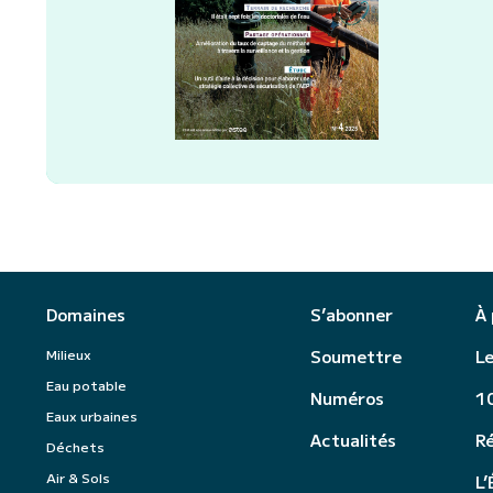
Domaines
S’abonner
À
Milieux
Soumettre
Le
Eau potable
Numéros
10
Eaux urbaines
Actualités
R
Déchets
Air & Sols
L’