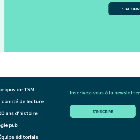
S’ABONN
 propos de TSM
Inscrivez-vous à la newslette
 comité de lecture
S'INSCRIRE
0 ans d’histoire
égie pub
Équipe éditoriale