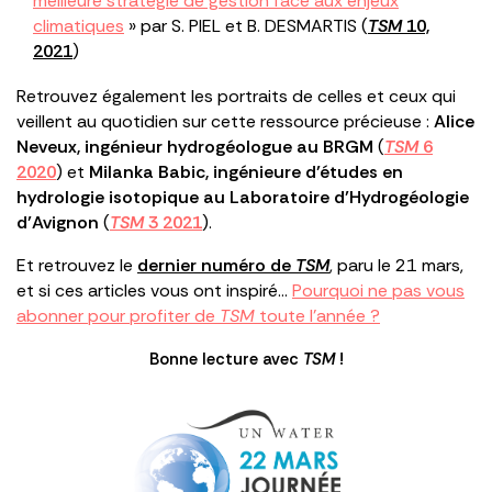
meilleure stratégie de gestion face aux enjeux
climatiques
» par S. PIEL et B. DESMARTIS (
TSM
10,
2021
)
Retrouvez également les portraits de celles et ceux qui
veillent au quotidien sur cette ressource précieuse :
Alice
Neveux, ingénieur hydrogéologue au BRGM
(
TSM
6
2020
) et
Milanka Babic, ingénieure d’études en
hydrologie isotopique au Laboratoire d’Hydrogéologie
d’Avignon
(
TSM
3 2021
).
Et retrouvez le
dernier numéro de
TSM
, paru le 21 mars,
et si ces articles vous ont inspiré…
Pourquoi ne pas vous
abonner pour profiter de
TSM
toute l’année ?
Bonne lecture avec
TSM
!