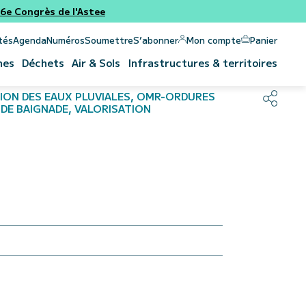
e Congrès de l'Astee
Panier
Mon compte
tés
Agenda
Numéros
Soumettre
S’abonner
nes
Déchets
Air & Sols
Infrastructures & territoires
ION DES EAUX PLUVIALES, OMR-ORDURES
DE BAIGNADE, VALORISATION