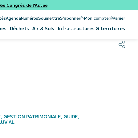
e Congrès de l'Astee
Panier
Mon compte
tés
Agenda
Numéros
Soumettre
S’abonner
nes
Déchets
Air & Sols
Infrastructures & territoires
, GESTION PATRIMONIALE, GUIDE,
LUVIAL