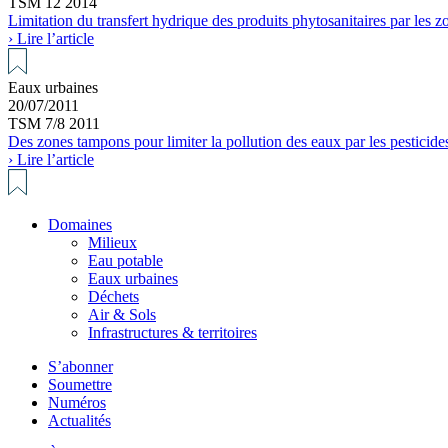
TSM 12 2014
Limitation du transfert hydrique des produits phytosanitaires par les zo
› Lire l’article
Eaux urbaines
20/07/2011
TSM 7/8 2011
Des zones tampons pour limiter la pollution des eaux par les pesticides
› Lire l’article
Domaines
Milieux
Eau potable
Eaux urbaines
Déchets
Air & Sols
Infrastructures & territoires
S’abonner
Soumettre
Numéros
Actualités