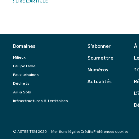
› LIRE L’ARTICLE
Domaines
S’abonner
À
Milieux
Soumettre
Le
Eau potable
Numéros
10
Eaux urbaines
Actualités
R
Déchets
Air & Sols
L’
Infrastructures & territoires
Dé
© ASTEE TSM 2026
Mentions légales
Crédits
Préférences cookies