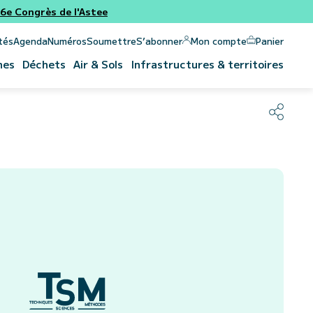
e Congrès de l'Astee
Panier
Mon compte
tés
Agenda
Numéros
Soumettre
S’abonner
nes
Déchets
Air & Sols
Infrastructures & territoires