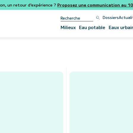
ion, un retour d'expérience ?
Proposez une communication au 106
Dossiers
Actuali
Milieux
Eau potable
Eaux urbai