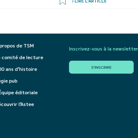
› LIRE L’ARTICLE
 propos de TSM
Inscrivez-vous à la newslette
 comité de lecture
S'INSCRIRE
0 ans d’histoire
égie pub
Équipe éditoriale
couvrir l’Astee