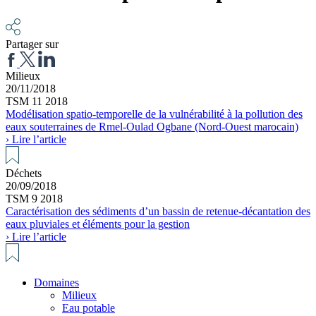
Partager sur
Milieux
20/11/2018
TSM 11 2018
Modélisation spatio-temporelle de la vulnérabilité à la pollution des
eaux souterraines de Rmel-Oulad Ogbane (Nord-Ouest marocain)
› Lire l’article
Déchets
20/09/2018
TSM 9 2018
Caractérisation des sédiments d’un bassin de retenue-décantation des
eaux pluviales et éléments pour la gestion
› Lire l’article
Domaines
Milieux
Eau potable