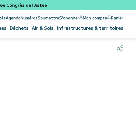
e Congrès de l'Astee
Panier
Mon compte
tés
Agenda
Numéros
Soumettre
S’abonner
nes
Déchets
Air & Sols
Infrastructures & territoires