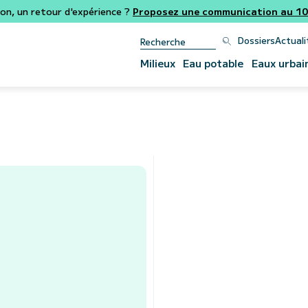
ion, un retour d'expérience ?
Proposez une communication au 106
Dossiers
Actuali
Milieux
Eau potable
Eaux urbai