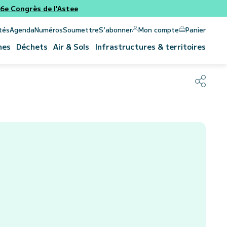
e Congrès de l'Astee
Panier
Mon compte
tés
Agenda
Numéros
Soumettre
S’abonner
nes
Déchets
Air & Sols
Infrastructures & territoires