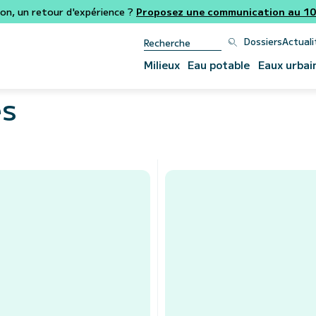
ion, un retour d'expérience ?
Proposez une communication au 106
Dossiers
Actuali
Milieux
Eau potable
Eaux urbai
es