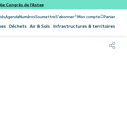
e Congrès de l'Astee
Panier
Mon compte
tés
Agenda
Numéros
Soumettre
S’abonner
nes
Déchets
Air & Sols
Infrastructures & territoires