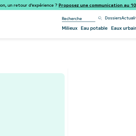
ion, un retour d'expérience ?
Proposez une communication au 106
Dossiers
Actuali
Milieux
Eau potable
Eaux urbai