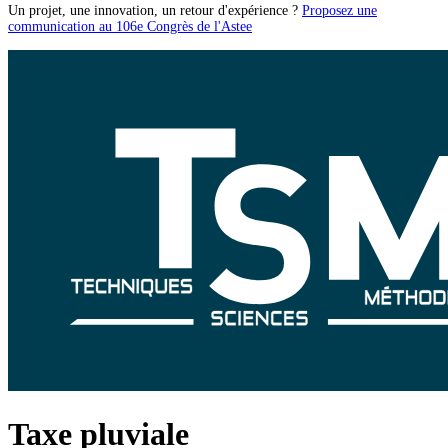
Un projet, une innovation, un retour d'expérience ?
Proposez une
communication au 106e Congrès de l'Astee
Taxe pluviale