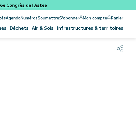
e Congrès de l'Astee
Panier
Mon compte
tés
Agenda
Numéros
Soumettre
S’abonner
nes
Déchets
Air & Sols
Infrastructures & territoires