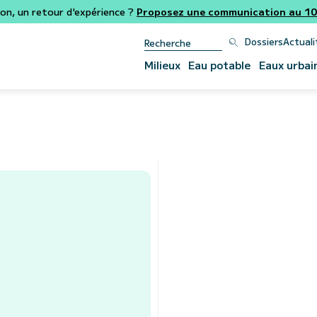
ion, un retour d'expérience ?
Proposez une communication au 106
Dossiers
Actuali
Milieux
Eau potable
Eaux urbai