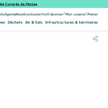
e Congrès de l'Astee
Panier
Mon compte
tés
Agenda
Numéros
Soumettre
S’abonner
nes
Déchets
Air & Sols
Infrastructures & territoires