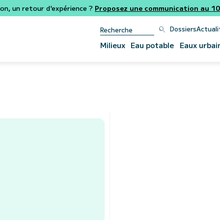
ion, un retour d'expérience ?
Proposez une communication au 106
Dossiers
Actuali
Milieux
Eau potable
Eaux urbai